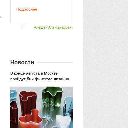
приемах друзей в шикарн
Подробнее
гостиной.
ю
Подробнее
Алексей Александрович
Елена 
Новости
В конце августа в Москве
пройдут Дни финского дизайна