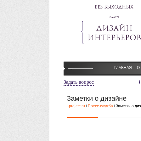
ГЛАВНАЯ
О
Задать вопрос
Э
Ст
Заметки о дизайне
Н
l-project.ru
/
Пресс-служба
/ Заметки о ди
С
О