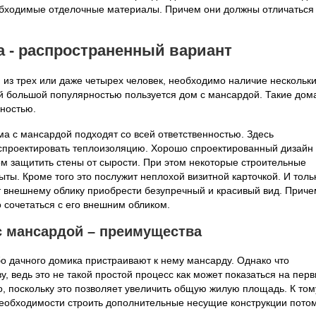
бходимые отделочные материалы. Причем они должны отличаться
а - распространенный вариант
 из трех или даже четырех человек, необходимо наличие нескольк
й большой популярностью пользуется дом с мансардой. Такие дом
чностью.
ма с мансардой подходят со всей ответственностью. Здесь
проектировать теплоизоляцию. Хорошо спроектированный дизайн
 защитить стены от сырости. При этом некоторые строительные
ыты. Кроме того это послужит неплохой визитной карточкой. И толь
 внешнему облику приобрести безупречный и красивый вид. Приче
 сочетаться с его внешним обликом.
с мансардой – преимущества
о дачного домика пристраивают к нему мансарду. Однако что
у, ведь это не такой простой процесс как может показаться на пер
, поскольку это позволяет увеличить общую жилую площадь. К том
необходимости строить дополнительные несущие конструкции пото