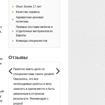
Опыт более 17 лет
Качество сервиса
Адекватная ценовая
политика
их
Прямые поставки мебели и
а,
отделочных материалов из
Европы
Команда специалистов
Отзывы
ко
м
Приятно иметь дело со
Исполнение было на высо
специалистами такого уровня!
С первого же знакомства 
Оказалось, что все
студией поняла, что рабо
необходимые работы я могу
профессионалы. Каждый 
заказать в одном месте и быть
вопрос нашел ответ и
вый
уверенным в отличном
поддержку, так что я могл
у
результате. Рекомендую L-
спокойно помечтать о
му
project!
будущем домашнем уюте 