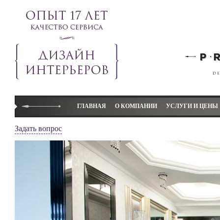
ГЛАВНАЯ
О КОМПАНИИ
УСЛУГИ И ЦЕНЫ
Студия L-project
Дизайн коттеджей
Задать вопрос
Слово директора
Дизайн квартир
Наши преимущества
Дизайн детской ком
Элитный дизайн L-project
Дизайн-проект
Отзывы
Авторский надзор
Декорирование