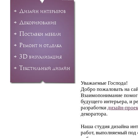
Д
изайн интерьеров
Д
екорирование
П
оставки мебели
Р
емонт и отделка
3D
визуализация
Т
екстильный дизайн
Уважаемые Господа!
Добро пожаловать на са
Взаимопонимание помога
будущего интерьера, и р
разработки
дизайн-проек
декоратора.
Наша студия дизайна ин
работ, выполняемый под