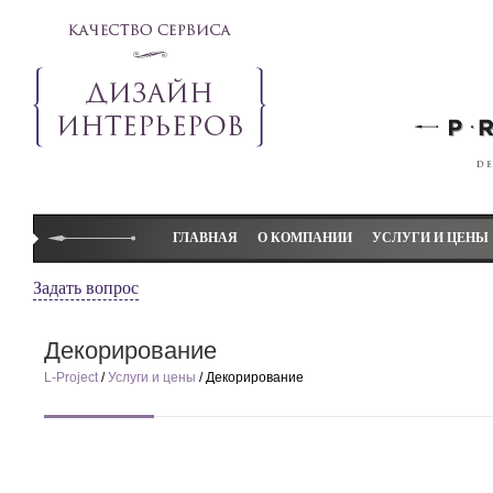
ГЛАВНАЯ
О КОМПАНИИ
УСЛУГИ И ЦЕНЫ
Студия L-project
Дизайн коттеджей
Задать вопрос
Слово директора
Дизайн квартир
Декорирование
Наши преимущества
Дизайн детской ком
L-Project
/
Услуги и цены
/ Декорирование
Элитный дизайн L-project
Дизайн-проект
Отзывы
Авторский надзор
Декорирование