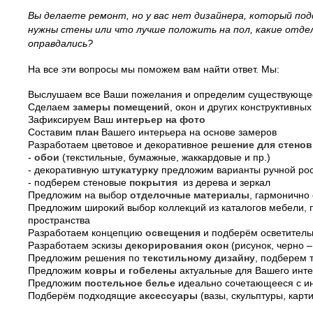
Вы делаете ремонт, но у вас нет дизайнера, который по
нужны стены или что лучше положить на пол, какие отд
оправдались?
На все эти вопросы мы поможем вам найти ответ. Мы:
Выслушаем все Ваши пожелания и определим существующ
Сделаем
замеры помещений
, окон и других конструктивны
Зафиксируем Ваш
интерьер на фото
Составим
план
Вашего интерьера на основе замеров
Разработаем цветовое и декоративное
решение для стено
-
обои
(текстильные, бумажные, жаккардовые и пр.)
- декоративную
штукатурку
предложим варианты ручной ро
- подберем стеновые
покрытия
из дерева и зеркал
Предложим на выбор
отделочные материалы
, гармонично
Предложим широкий выбор коллекций из каталогов мебели,
пространства
Разработаем концепцию
освещения
и подберём осветитель
Разработаем эскизы
декорирования окон
(рисунок, черно –
Предложим решения по
текстильному дизайну
, подберем 
Предложим
ковры и гобелены
актуальные для Вашего инт
Предложим
постельное белье
идеально сочетающееся с и
Подберём подходящие
аксессуары
(вазы, скульптуры, кар