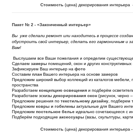
Стоимость
(цена) декорирования интерьера 
Пакет № 2 - «Законченный интерьер»
Вы уже сделали ремонт или находитесь в процессе созда
обустроить свой интерьер, сделать его гармоничным и з
Вам!
Выслушаем все Ваши пожелания и определим существующ
Сделаем
замеры
помещений, окон и других конструктивных
Зафиксируем Ваш интерьер на
фото
Составим
план
Вашего интерьера на основе замеров
Предложим широкий выбор коллекций из каталогов мебели,
пространства
Разработаем
концепцию освещения
и подберём осветител
Разработаем эскизы
декорирования окон
(рисунок, черно –
Предложим решения по
текстильному дизайну
, подберем 
Предложим
ковры и гобелены
актуальные для Вашего инт
Предложим
постельное белье
идеально сочетающееся с и
Подберём подходящие
аксессуары
(вазы, скульптуры, кар
Стоимость
(цена) декорирования интерьера 