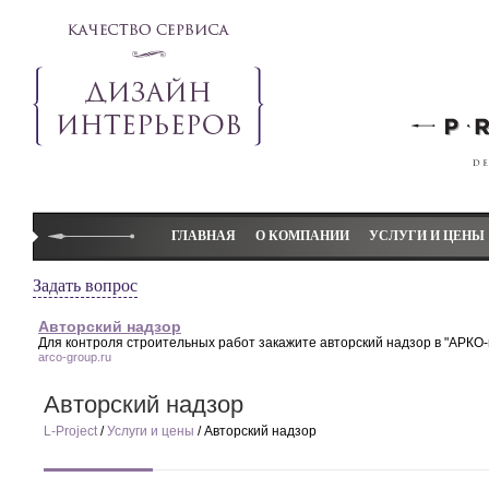
ГЛАВНАЯ
О КОМПАНИИ
УСЛУГИ И ЦЕНЫ
Студия L-project
Дизайн коттеджей
Задать вопрос
Слово директора
Дизайн квартир
Авторский надзор
Для контроля строительных работ закажите
авторский надзор
в "АРКО-
Наши преимущества
Дизайн детской ком
arco-group.ru
Элитный дизайн L-project
Дизайн-проект
Авторский надзор
Отзывы
Авторский надзор
L-Project
/
Услуги и цены
/ Авторский надзор
Декорирование