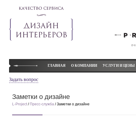
ГЛАВНАЯ
О КОМПАНИИ
УСЛУГИ И ЦЕНЫ
Студия L-project
Дизайн коттеджей
Задать вопрос
Слово директора
Дизайн квартир
Заметки о дизайне
Наши преимущества
Дизайн детской ком
L-Project
/
Пресс-служба
/ Заметки о дизайне
Элитный дизайн L-project
Дизайн-проект
Отзывы
Авторский надзор
Декорирование