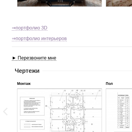
⇒портфолио 3D
⇒портфолио интерьеров
► Перезвоните мне
Чертежи
Монтаж
Пол