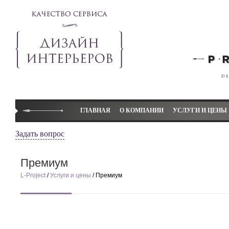
ГЛАВНАЯ
О КОМПАНИИ
УСЛУГИ И ЦЕНЫ
Студия L-project
Дизайн коттеджей
Задать вопрос
Слово директора
Дизайн квартир
Премиум
Наши преимущества
Дизайн детской ком
L-Project
/
Услуги и цены
/ Премиум
Элитный дизайн L-project
Дизайн-проект
Отзывы
Авторский надзор
Декорирование